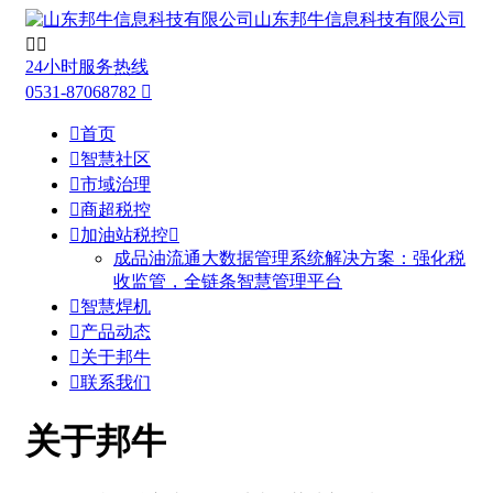
山东邦牛信息科技有限公司


24小时服务热线
0531-87068782


首页

智慧社区

市域治理

商超税控

加油站税控

成品油流通大数据管理系统解决方案：强化税
收监管，全链条智慧管理平台

智慧焊机

产品动态

关于邦牛

联系我们
关于邦牛