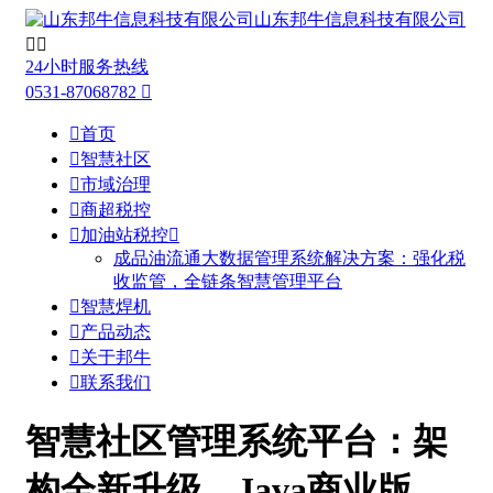
山东邦牛信息科技有限公司


24小时服务热线
0531-87068782


首页

智慧社区

市域治理

商超税控

加油站税控

成品油流通大数据管理系统解决方案：强化税
收监管，全链条智慧管理平台

智慧焊机

产品动态

关于邦牛

联系我们
智慧社区管理系统平台：架
构全新升级，Java商业版