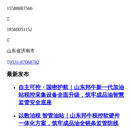
15588887566

18560051152

山东省济南市

0531-87068782
最新发布
自主可控・国密护航｜山东邦牛新一代加油
站税控采集设备全面升级，筑牢成品油智慧
监管安全底座
以数治税 智管油站｜山东邦牛税控软硬件
一体化方案，筑牢成品油全链条监管防线