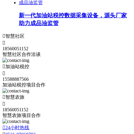
新一代加油站税控数据采集设备，源头厂家
助力成品油监管

智慧社区

18560051152
智慧社区合作洽谈

加油站税控

15588887566
加油站税控项目合作

智慧农旅

18560051152
智慧农旅项目合作

24小时热线