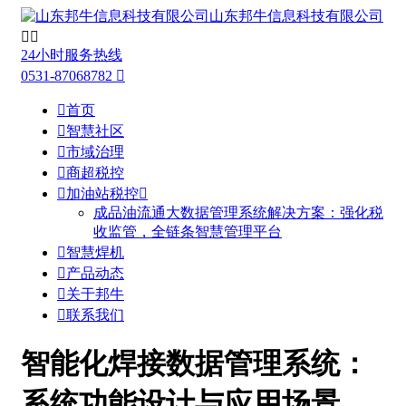
山东邦牛信息科技有限公司


24小时服务热线
0531-87068782


首页

智慧社区

市域治理

商超税控

加油站税控

成品油流通大数据管理系统解决方案：强化税
收监管，全链条智慧管理平台

智慧焊机

产品动态

关于邦牛

联系我们
智能化焊接数据管理系统：
系统功能设计与应用场景