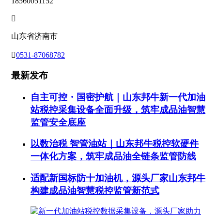
18560051152

山东省济南市

0531-87068782
最新发布
自主可控・国密护航｜山东邦牛新一代加油
站税控采集设备全面升级，筑牢成品油智慧
监管安全底座
以数治税 智管油站｜山东邦牛税控软硬件
一体化方案，筑牢成品油全链条监管防线
适配新国标防十加油机，源头厂家山东邦牛
构建成品油智慧税控监管新范式