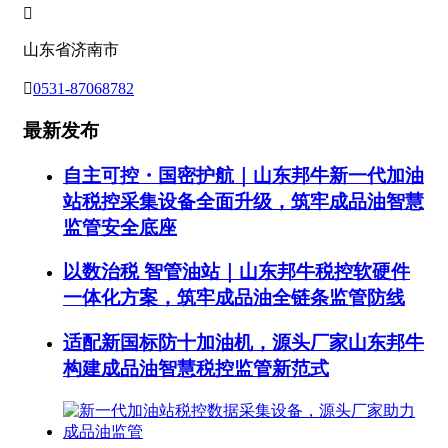

山东省济南市

0531-87068782
最新发布
自主可控・国密护航｜山东邦牛新一代加油
站税控采集设备全面升级，筑牢成品油智慧
监管安全底座
以数治税 智管油站｜山东邦牛税控软硬件
一体化方案，筑牢成品油全链条监管防线
适配新国标防十加油机，源头厂家山东邦牛
构建成品油智慧税控监管新范式