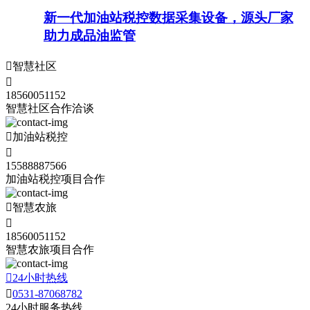
新一代加油站税控数据采集设备，源头厂家
助力成品油监管

智慧社区

18560051152
智慧社区合作洽谈

加油站税控

15588887566
加油站税控项目合作

智慧农旅

18560051152
智慧农旅项目合作

24小时热线

0531-87068782
24小时服务热线