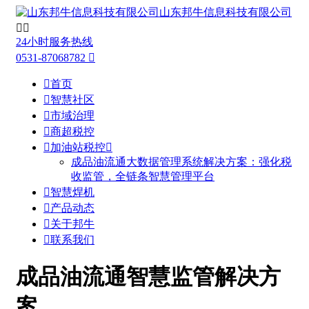
山东邦牛信息科技有限公司


24小时服务热线
0531-87068782


首页

智慧社区

市域治理

商超税控

加油站税控

成品油流通大数据管理系统解决方案：强化税
收监管，全链条智慧管理平台

智慧焊机

产品动态

关于邦牛

联系我们
成品油流通智慧监管解决方
案