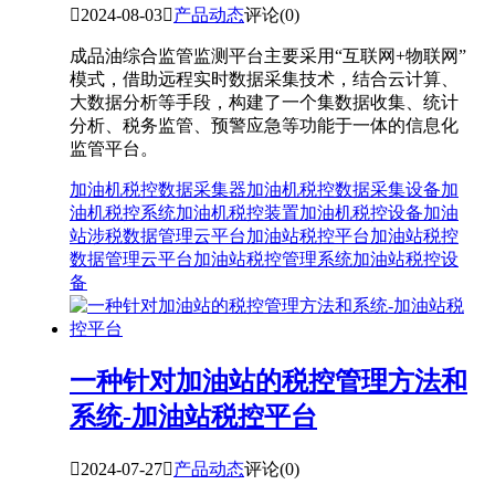

2024-08-03

产品动态
评论(0)
成品油综合监管监测平台主要采用“互联网+物联网”
模式，借助远程实时数据采集技术，结合云计算、
大数据分析等手段，构建了一个集数据收集、统计
分析、税务监管、预警应急等功能于一体的信息化
监管平台。
加油机税控数据采集器
加油机税控数据采集设备
加
油机税控系统
加油机税控装置
加油机税控设备
加油
站涉税数据管理云平台
加油站税控平台
加油站税控
数据管理云平台
加油站税控管理系统
加油站税控设
备
一种针对加油站的税控管理方法和
系统-加油站税控平台

2024-07-27

产品动态
评论(0)