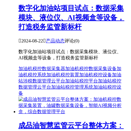
数字化加油站项目试点：数据采集
模块、液位仪、AI视频盒等设备，
打造税务监管新标杆

2024-08-22

产品动态
评论(0)
数字化加油站项目试点：数据采集模块、液位仪、
AI视频盒等设备，打造税务监管新标杆
加油机税控数据采集器
加油机税控数据采集设备
加
油机税控系统
加油机税控装置
加油机税控设备
加油
站涉税数据管理云平台
加油站税控平台
加油站税控
数据管理云平台
加油站税控管理系统
加油站税控设
备
成品油智慧监管云平台整体方案：