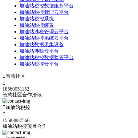
加油站税控数据服务平台
加油站税控管理云平台
加油站税控系统
加油站税控装置
加油站涉税管理云平台
加油站税控系统云平台
加油站数据采集设备
加油站涉税云平台
加油站税控数据监管平台
加油站税控云平台

智慧社区

18560051152
智慧社区合作洽谈

加油站税控

15588887566
加油站税控项目合作