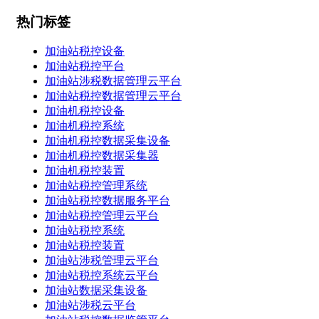
热门标签
加油站税控设备
加油站税控平台
加油站涉税数据管理云平台
加油站税控数据管理云平台
加油机税控设备
加油机税控系统
加油机税控数据采集设备
加油机税控数据采集器
加油机税控装置
加油站税控管理系统
加油站税控数据服务平台
加油站税控管理云平台
加油站税控系统
加油站税控装置
加油站涉税管理云平台
加油站税控系统云平台
加油站数据采集设备
加油站涉税云平台