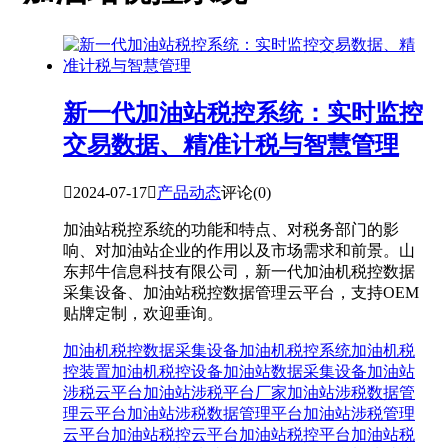
新一代加油站税控系统：实时监控
交易数据、精准计税与智慧管理

2024-07-17

产品动态
评论(0)
加油站税控系统的功能和特点、对税务部门的影
响、对加油站企业的作用以及市场需求和前景。山
东邦牛信息科技有限公司，新一代加油机税控数据
采集设备、加油站税控数据管理云平台，支持OEM
贴牌定制，欢迎垂询。
加油机税控数据采集设备
加油机税控系统
加油机税
控装置
加油机税控设备
加油站数据采集设备
加油站
涉税云平台
加油站涉税平台厂家
加油站涉税数据管
理云平台
加油站涉税数据管理平台
加油站涉税管理
云平台
加油站税控云平台
加油站税控平台
加油站税