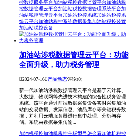
控数据服务平台
加油站税控数据监管平台
加油站税
控数据管理云平台
加油站税控数据管理系统平台
加
油站税控管理云平台
加油站税控系统
加油站税控系
统云平台
加油站税控系统数据采集
加油站税控装置
加油站税控设备
加油站涉税数据管理云平台：功能
全面升级，助力税务管理

2024-07-16

产品动态
评论(0)
新一代加油站涉税数据管理云平台是基于云计算、
大数据、物联网等先进技术构建的综合性税务管理
系统。该平台通过前端数据采集设备实时采集加油
站的交易数据、发票信息、油品库存等关键税务数
据，并利用云端服务器进行集中处理、分析与存
储。系统由数据采集传输...
加油机税控
加油机税控主板型号怎么看
加油机税控