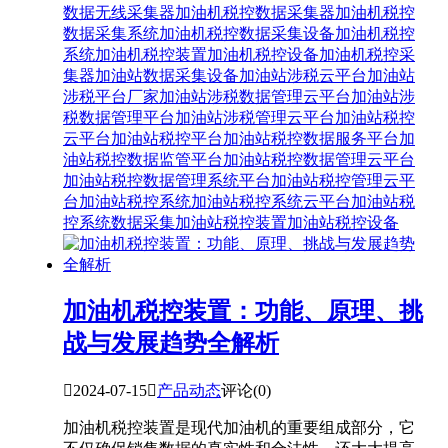
数据无线采集器
加油机税控数据采集器
加油机税控
数据采集系统
加油机税控数据采集设备
加油机税控
系统
加油机税控装置
加油机税控设备
加油机税控采
集器
加油站数据采集设备
加油站涉税云平台
加油站
涉税平台厂家
加油站涉税数据管理云平台
加油站涉
税数据管理平台
加油站涉税管理云平台
加油站税控
云平台
加油站税控平台
加油站税控数据服务平台
加
油站税控数据监管平台
加油站税控数据管理云平台
加油站税控数据管理系统平台
加油站税控管理云平
台
加油站税控系统
加油站税控系统云平台
加油站税
控系统数据采集
加油站税控装置
加油站税控设备
加油机税控装置：功能、原理、挑
战与发展趋势全解析

2024-07-15

产品动态
评论(0)
加油机税控装置是现代加油机的重要组成部分，它