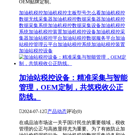
OEM贴牌定制。
加油机税控
加油机税控主板型号怎么看
加油机税控
数据无线采集器
加油机税控数据采集器
加油机税控
数据采集系统
加油机税控数据采集设备
加油机税控
系统
加油机税控装置
加油机税控设备
加油机税控采
集器
加油站税控平台
加油站税控数据服务平台
加油
站税控管理云平台
加油站税控系统
加油站税控装置
加油站税控设备
加油站税控设备：精准采集与智能
管理，OEM定制，共筑税收公正
防线。

2024-07-12

产品动态
评论(0)
在成品油市场这一关乎国计民生的重要领域，税收
管理的公正与高效显得尤为重要。为了有效防止加