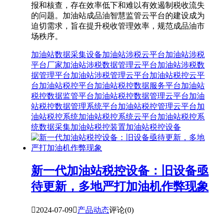
报和核查，存在效率低下和难以有效遏制税收流失
的问题。加油站成品油智慧监管云平台的建设成为
迫切需求，旨在提升税收管理效率，规范成品油市
场秩序。
加油站数据采集设备
加油站涉税云平台
加油站涉税
平台厂家
加油站涉税数据管理云平台
加油站涉税数
据管理平台
加油站涉税管理云平台
加油站税控云平
台
加油站税控平台
加油站税控数据服务平台
加油站
税控数据监管平台
加油站税控数据管理云平台
加油
站税控数据管理系统平台
加油站税控管理云平台
加
油站税控系统
加油站税控系统云平台
加油站税控系
统数据采集
加油站税控装置
加油站税控设备
新一代加油站税控设备：旧设备亟
待更新，多地严打加油机作弊现象

2024-07-09

产品动态
评论(0)