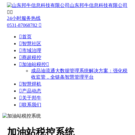
山东邦牛信息科技有限公司


24小时服务热线
0531-87068782


首页

智慧社区

市域治理

商超税控

加油站税控

成品油流通大数据管理系统解决方案：强化税
收监管，全链条智慧管理平台

智慧焊机

产品动态

关于邦牛

联系我们
加油站税控系统