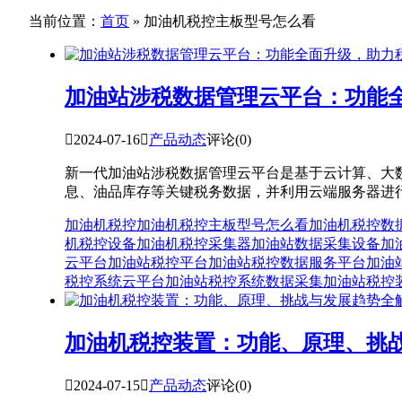
当前位置：
首页
» 加油机税控主板型号怎么看
加油站涉税数据管理云平台：功能

2024-07-16

产品动态
评论(0)
新一代加油站涉税数据管理云平台是基于云计算、大
息、油品库存等关键税务数据，并利用云端服务器进行
加油机税控
加油机税控主板型号怎么看
加油机税控数
机税控设备
加油机税控采集器
加油站数据采集设备
加
云平台
加油站税控平台
加油站税控数据服务平台
加油
税控系统云平台
加油站税控系统数据采集
加油站税控
加油机税控装置：功能、原理、挑

2024-07-15

产品动态
评论(0)