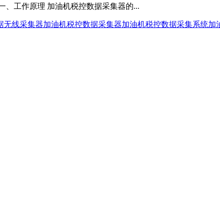
、工作原理 加油机税控数据采集器的...
据无线采集器
加油机税控数据采集器
加油机税控数据采集系统
加