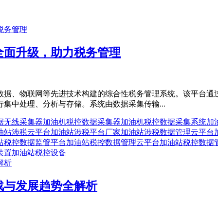
全面升级，助力税务管理
数据、物联网等先进技术构建的综合性税务管理系统。该平台通
集中处理、分析与存储。系统由数据采集传输...
据无线采集器
加油机税控数据采集器
加油机税控数据采集系统
加
油站涉税云平台
加油站涉税平台厂家
加油站涉税数据管理云平台
站税控数据监管平台
加油站税控数据管理云平台
加油站税控数据
装置
加油站税控设备
战与发展趋势全解析