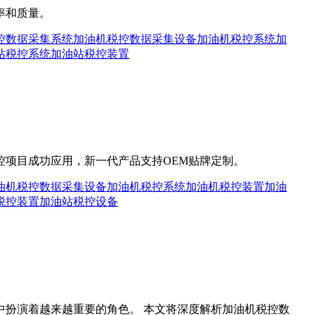
率和质量。
控数据采集系统
加油机税控数据采集设备
加油机税控系统
加
站税控系统
加油站税控装置
项目成功应用，新一代产品支持OEM贴牌定制。
油机税控数据采集设备
加油机税控系统
加油机税控装置
加油
税控装置
加油站税控设备
扮演着越来越重要的角色。 本文将深度解析加油机税控数