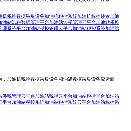
油机税控数据采集设备
加油机税控系统
加油机税控装置
加油
加油站涉税数据管理平台
加油站涉税管理云平台
加油站税控
管理系统平台
加油站税控管理云平台
加油站税控系统
加油站
为，加油机税控数据采集设备和油罐数据采集设备应运而
站涉税管理云平台
加油站税控云平台
加油站税控平台
加油站
云平台
加油站税控系统
加油站税控系统云平台
加油站税控系