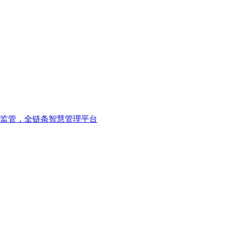
监管，全链条智慧管理平台