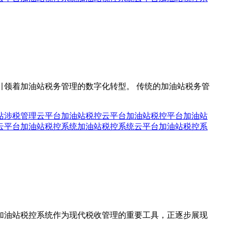
领着加油站税务管理的数字化转型。 传统的加油站税务管
站涉税管理云平台
加油站税控云平台
加油站税控平台
加油站
云平台
加油站税控系统
加油站税控系统云平台
加油站税控系
加油站税控系统作为现代税收管理的重要工具，正逐步展现