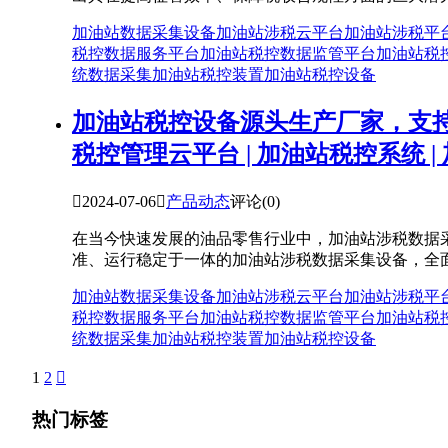
加油站数据采集设备
加油站涉税云平台
加油站涉税平
税控数据服务平台
加油站税控数据监管平台
加油站税
统数据采集
加油站税控装置
加油站税控设备
加油站税控设备源头生产厂家，支持
税控管理云平台 | 加油站税控系统 

2024-07-06

产品动态
评论(0)
在当今快速发展的油品零售行业中，加油站涉税数据
准、运行稳定于一体的加油站涉税数据采集设备，全面解
加油站数据采集设备
加油站涉税云平台
加油站涉税平
税控数据服务平台
加油站税控数据监管平台
加油站税
统数据采集
加油站税控装置
加油站税控设备
1
2

热门标签