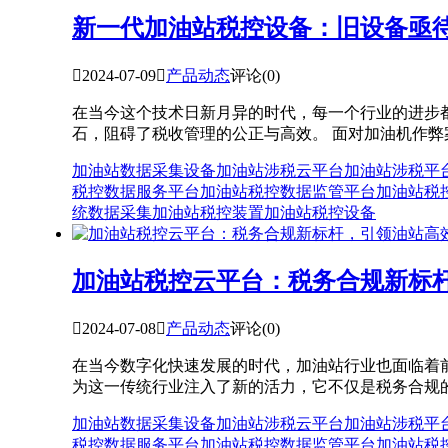
新一代加油站税控设备：旧设备亟

2024-07-09

产品动态
评论(0)
在当今这个技术日新月异的时代，每一个行业的进步
石，阻碍了税收管理的公正与高效。 面对加油机作弊案
加油站数据采集设备
加油站涉税云平台
加油站涉税平
税控数据服务平台
加油站税控数据监管平台
加油站税
统数据采集
加油站税控装置
加油站税控设备
加油站税控云平台：税务合规新标

2024-07-08

产品动态
评论(0)
在当今数字化快速发展的时代，加油站行业也面临着
为这一传统行业注入了新的活力，它不仅是税务合规的
加油站数据采集设备
加油站涉税云平台
加油站涉税平
税控数据服务平台
加油站税控数据监管平台
加油站税