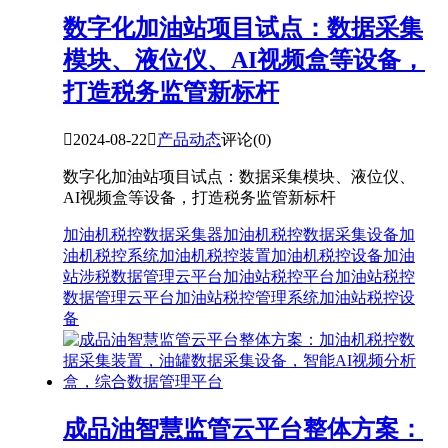
数字化加油站项目试点：数据采集
模块、液位仪、AI视频盒等设备，
打造税务监管新标杆

2024-08-22

产品动态
评论(0)
数字化加油站项目试点：数据采集模块、液位仪、
AI视频盒等设备，打造税务监管新标杆
加油机税控数据采集器
加油机税控数据采集设备
加
油机税控系统
加油机税控装置
加油机税控设备
加油
站涉税数据管理云平台
加油站税控平台
加油站税控
数据管理云平台
加油站税控管理系统
加油站税控设
备
成品油智慧监管云平台整体方案：