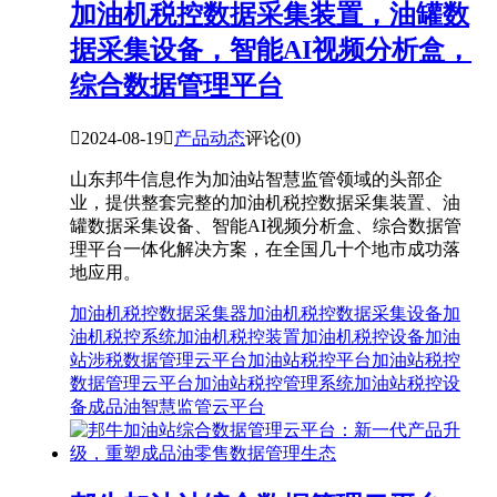
加油机税控数据采集装置，油罐数
据采集设备，智能AI视频分析盒，
综合数据管理平台

2024-08-19

产品动态
评论(0)
山东邦牛信息作为加油站智慧监管领域的头部企
业，提供整套完整的加油机税控数据采集装置、油
罐数据采集设备、智能AI视频分析盒、综合数据管
理平台一体化解决方案，在全国几十个地市成功落
地应用。
加油机税控数据采集器
加油机税控数据采集设备
加
油机税控系统
加油机税控装置
加油机税控设备
加油
站涉税数据管理云平台
加油站税控平台
加油站税控
数据管理云平台
加油站税控管理系统
加油站税控设
备
成品油智慧监管云平台