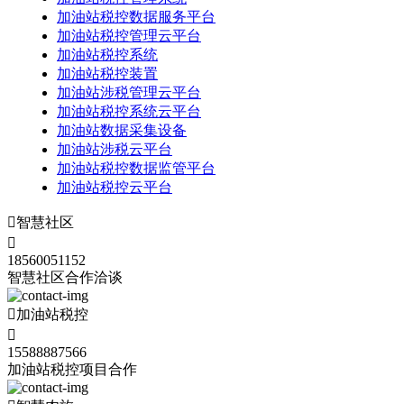
加油站税控数据服务平台
加油站税控管理云平台
加油站税控系统
加油站税控装置
加油站涉税管理云平台
加油站税控系统云平台
加油站数据采集设备
加油站涉税云平台
加油站税控数据监管平台
加油站税控云平台

智慧社区

18560051152
智慧社区合作洽谈

加油站税控

15588887566
加油站税控项目合作