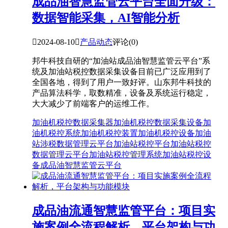
成品油智慧监管云平台全面升级：
数据智能采集，AI智能分析

2024-08-10

产品动态
评论(0)
邦牛科技自研的“加油站成品油智慧监管云平台”系
统及加油站税控数据采集设备目前已广泛应用到了
全国各地，得到了用户一致好评。山东邦牛科技的
产品算法科学，取数精准，设备及系统运行稳定，
大大减少了前端客户的运维工作。
加油机税控数据采集器
加油机税控数据采集设备
加
油机税控系统
加油机税控装置
加油机税控设备
加油
站涉税数据管理云平台
加油站税控平台
加油站税控
数据管理云平台
加油站税控管理系统
加油站税控设
备
成品油智慧监管云平台
成品油流通智慧监管平台：项目实
施案例全流程解析，平台架构与功