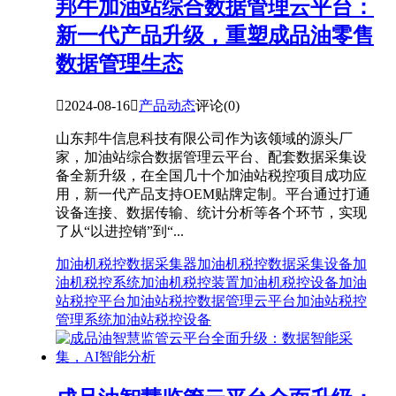
邦牛加油站综合数据管理云平台：
新一代产品升级，重塑成品油零售
数据管理生态

2024-08-16

产品动态
评论(0)
山东邦牛信息科技有限公司作为该领域的源头厂
家，加油站综合数据管理云平台、配套数据采集设
备全新升级，在全国几十个加油站税控项目成功应
用，新一代产品支持OEM贴牌定制。平台通过打通
设备连接、数据传输、统计分析等各个环节，实现
了从“以进控销”到“...
加油机税控数据采集器
加油机税控数据采集设备
加
油机税控系统
加油机税控装置
加油机税控设备
加油
站税控平台
加油站税控数据管理云平台
加油站税控
管理系统
加油站税控设备