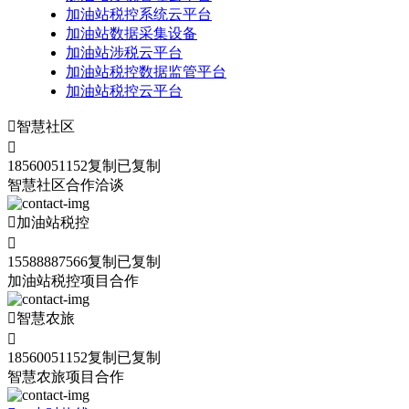
加油站税控系统云平台
加油站数据采集设备
加油站涉税云平台
加油站税控数据监管平台
加油站税控云平台

智慧社区

18560051152
复制
已复制
智慧社区合作洽谈

加油站税控

15588887566
复制
已复制
加油站税控项目合作

智慧农旅

18560051152
复制
已复制
智慧农旅项目合作