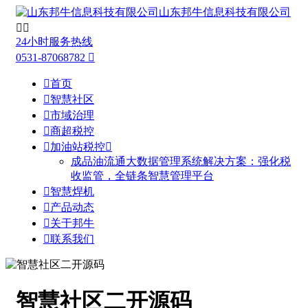
山东邦牛信息科技有限公司


24小时服务热线
0531-87068782


首页

智慧社区

市域治理

商超税控

加油站税控

成品油流通大数据管理系统解决方案：强化税
收监管，全链条智慧管理平台

智慧焊机

产品动态

关于邦牛

联系我们
智慧社区二开源码